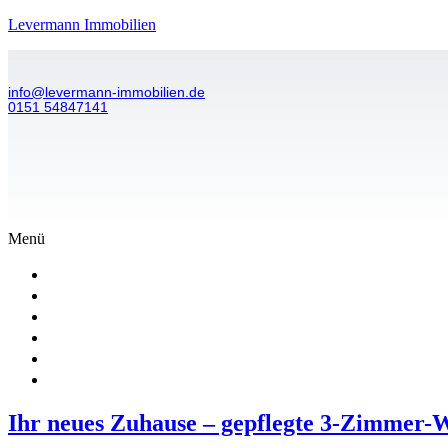
Levermann Immobilien
info@levermann-immobilien.de
0151 54847141
Menü
Start
Leistungen
Immobilien
Ansprechpartnerin
Tippgeber
Kontakt
Ihr neues Zuhause – gepflegte 3-Zimmer-W