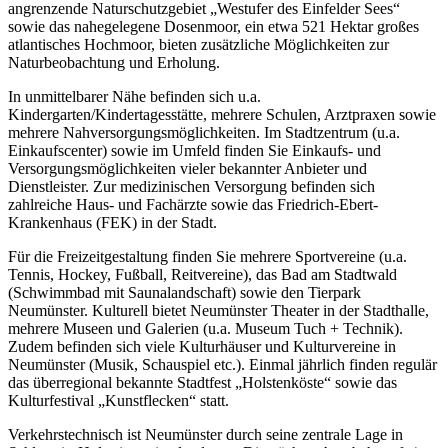
angrenzende Naturschutzgebiet „Westufer des Einfelder Sees“
sowie das nahegelegene Dosenmoor, ein etwa 521 Hektar großes
atlantisches Hochmoor, bieten zusätzliche Möglichkeiten zur
Naturbeobachtung und Erholung.
In unmittelbarer Nähe befinden sich u.a.
Kindergarten/Kindertagesstätte, mehrere Schulen, Arztpraxen sowie
mehrere Nahversorgungsmöglichkeiten. Im Stadtzentrum (u.a.
Einkaufscenter) sowie im Umfeld finden Sie Einkaufs- und
Versorgungsmöglichkeiten vieler bekannter Anbieter und
Dienstleister. Zur medizinischen Versorgung befinden sich
zahlreiche Haus- und Fachärzte sowie das Friedrich-Ebert-
Krankenhaus (FEK) in der Stadt.
Für die Freizeitgestaltung finden Sie mehrere Sportvereine (u.a.
Tennis, Hockey, Fußball, Reitvereine), das Bad am Stadtwald
(Schwimmbad mit Saunalandschaft) sowie den Tierpark
Neumünster. Kulturell bietet Neumünster Theater in der Stadthalle,
mehrere Museen und Galerien (u.a. Museum Tuch + Technik).
Zudem befinden sich viele Kulturhäuser und Kulturvereine in
Neumünster (Musik, Schauspiel etc.). Einmal jährlich finden regulär
das überregional bekannte Stadtfest „Holstenköste“ sowie das
Kulturfestival „Kunstflecken“ statt.
Verkehrstechnisch ist Neumünster durch seine zentrale Lage in