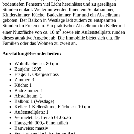
bodentiefen Fenstern viel Licht hereinlässt und zu geselligen
Stunden einlädt. Weiterhin werden Ihnen ein Schlafzimmer,
Kinderzimmer, Küche, Badezimmer, Flur und ein Abstellraum
geboten. Der Balkon in Westlage lädt zudem zu entspannten
Stunden im Freien ein. Ein praktischer Abstellraum im Keller mit
2
einer Nutzfläche von ca. 10 m
sowie ein Außenstellplatz runden
dieses attraktive Angebot ab. Die Immobilie bietet sich u.a. für
Familien oder das Wohnen zu zweit an.
Ausstattung/Besonderheiten:
Wohnfläche: ca. 80 qm
Baujahr: 1995
Etage: 1. Obergeschoss
Zimmer: 3
Küche: 1
Badezimmer: 1
Abstellraum: 1
Balkon: 1 (Westlage)
Keller: 1 Kellerräume, Fläche ca. 10 qm
Außenstellplatz: 1
Vermietet: Ja, frei ab 01.06.26
Hausgeld: 309,- € monatlich
Bauweise: massiv
Fenster: zweifach-isolierverglast