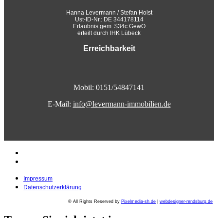
Hanna Levermann / Stefan Holst
Ust-ID-Nr.: DE 344178114
Erlaubnis gem. $34c GewO
erteilt durch IHK Lübeck
Erreichbarkeit
Mobil: 0151/54847141
E-Mail:
info@levermann-immobilien.de
Impressum
Datenschutzerklärung
Impressum
Datenschutzerklärung
© All Rights Reserved by
Pixelmedia-sh.de
|
webdesigner-rendsburg.de