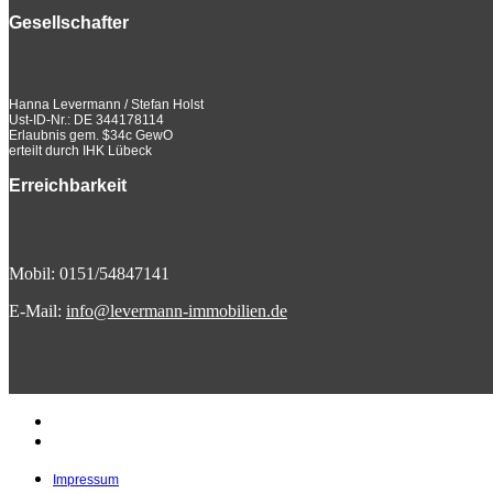
Gesellschafter
Hanna Levermann / Stefan Holst
Ust-ID-Nr.: DE 344178114
Erlaubnis gem. $34c GewO
erteilt durch IHK Lübeck
Erreichbarkeit
Mobil: 0151/54847141
E-Mail:
info@levermann-immobilien.de
Impressum
Datenschutzerklärung
Impressum