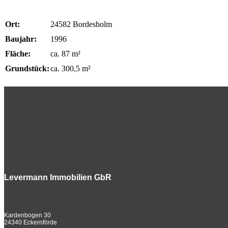
Ort:
24582 Bordesholm
Baujahr:
1996
Fläche:
ca. 87 m²
Grundstück:
ca. 300,5 m²
Levermann Immobilien GbR
Kardenbogen 30
24340 Eckernförde